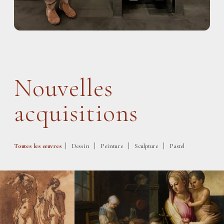
Nouvelles
acquisitions
|
|
|
|
Toutes les œuvres
Dessin
Peinture
Sculpture
Pastel