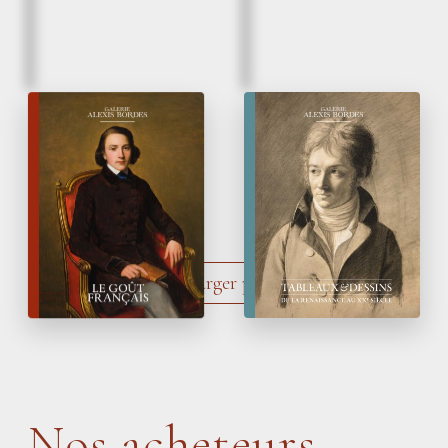
Automne 2025
Printemps 2025
Le Goût français
Tableaux
&
Dessins
de la Renaissance
au XX
siècle
e
Charger plus
Nos acheteurs