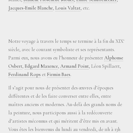
Jacques-Emile Blanche
,
Louis Valtat
, etc.
Notre voyage à travers le temps se termine à la fin du XIX
e
siècle, avec le courant symboliste et ses représentants.
Parmi eux, nous avons eu l’honneur de présenter
Alphonse
Osbert
,
Edgard Maxence
,
Armand Point
, Léon Spillaert,
Ferdinand Rops
et
Firmin Baes
.
Il s’agit pour nous de présenter des œuvres d’époques
différentes et de les faire converser entre elles, entre
maîtres anciens et modernes. Au-delà des grands noms de
la peinture, nous participons aussi à la redécouverte
d’artistes méconnus et qui méritent d’être mis en avant.
Vous êtes les bienvenus du lundi au vendredi, de 11h à 13h