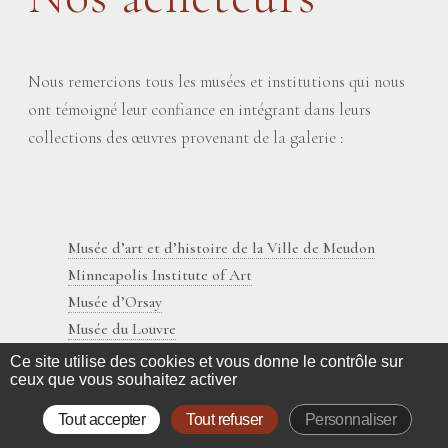
Nous remercions tous les musées et institutions qui nous
ont témoigné leur confiance en intégrant dans leurs
collections des œuvres provenant de la galerie :
Musée d’art et d’histoire de la Ville de Meudon
Minneapolis Institute of Art
Musée d’Orsay
Musée du Louvre
The J. Paul Getty Museum
Ce site utilise des cookies et vous donne le contrôle sur
ceux que vous souhaitez activer
Château des Lumières de Lunéville
Musée promenade de Marly-le-Roi
Tout accepter
Tout refuser
Personnaliser
Museum of Fine Arts, Houston (MFAH)