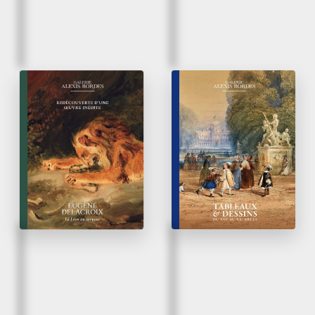
Mars 2026
Mars 2026
Eugène Delacroix |
Tableaux & Dessins
Le Lion au serpent
du XVI
au XX
siècle
e
e
Redécouverte d’une œuvre
inédite