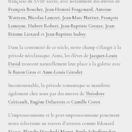
française du XVIII
siècle, avec notamment des œuvres de
François Boucher
,
Jean-Honoré Fragonard
,
Antoine
Watteau
,
Nicolas Lancret
,
Jean-Marc Nattier
,
François
Lemoyne
,
Hubert Robert
,
Jean-Baptiste Greuze
,
Jean-
Etienne Liotard
et
Jean-Baptiste Isabey
.
Dans la continuité de ce siècle, notre champ s’élargit à la
période néoclassique. Ainsi, les élèves de
Jacques-Louis
David
trouvent naturellement leur place à la galerie avec
le Baron Gros
et
Anne-Louis Girodet
.
Incontournable, la période romantique se manifeste
également chez nous par des œuvres de
Théodore
Géricault
,
Eugène Delacroix
et
Camille Corot
.
L’impressionnisme et le post-impressionnisme ponctuent
notre éclectisme au travers d’artistes comme Edouard
Manet,
Blanche Hoschedé Monet
,
Emile Schuffenecker
,